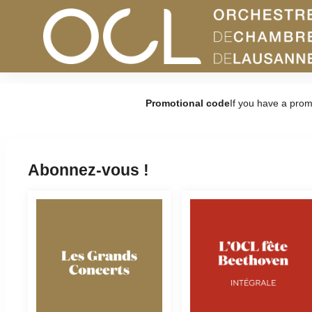
Orchestre
Promotional code
If you have a promo
de
Chambre
de
Lausanne
Abonnez-vous !
-
Online
ticket
sales