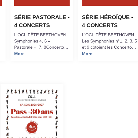
SÉRIE PASTORALE - 
SÉRIE HÉROÏQUE - 
4 CONCERTS
4 CONCERTS
L'OCL FÊTE BEETHOVEN
L'OCL FÊTE BEETHOVEN
Symphonies 4, 6 «
Les Symphonies n°1, 2, 3, 5
Pastorale », 7, 8Concertos
et 9 côtoient les Concertos
pour piano n°2 (Argerich),
pour piano n°1 et n°4 avec
More
More
n°3 (Sternath), n°5
Denis Kozhukhin et
.
(Buchbinder)Concerto pour
Elisabeth Leonskaja, sans
violon avec Clara-Jumi
oublier le Triple Concerto
.
KangDirection : Renaud
porté par Gautier Capuçon
-
Capuçon
et Martha Argerich. Le tout
dirigé par Renaud Capuçon