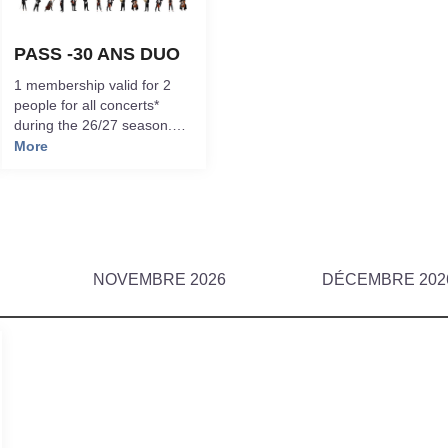
PASS -30 ANS DUO
1 membership valid for 2
people for all concerts*
during the 26/27 season.
Once in your cart, this
More
allows you to select 2 seats
at the “pass -30 DUO”
rate.*except Bébé Concert,
Portes ouvertes
NOVEMBRE 2026
DÉCEMBRE 202