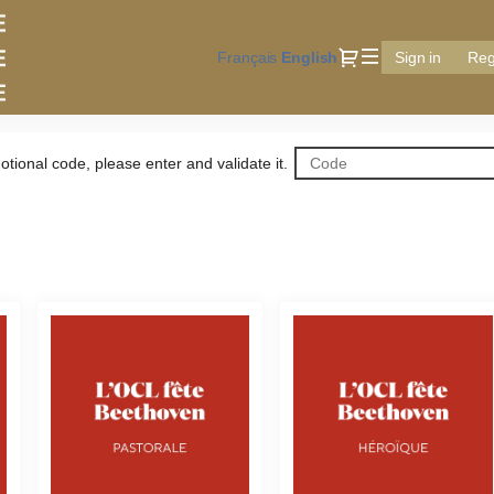
Dialog
Français
Current
English
Sign in
Reg
Language
tional code, please enter and validate it.