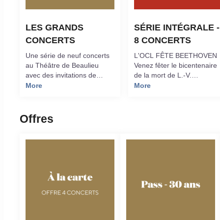
LES GRANDS 
SÉRIE INTÉGRALE - 
CONCERTS
8 CONCERTS
Une série de neuf concerts
L'OCL FÊTE BEETHOVEN
au Théâtre de Beaulieu
Venez fêter le bicentenaire
avec des invitations de
de la mort de L.-V.
solistes et de cheffes et
Beethoven avec l'intégrale
More
More
chefs prestigieux, dans des
de ses symphonies et
programmes riches et
concertos.Interprétés par M
variés. Venez écouter les
Argerich, G. Capuçon, D.
Offres
chefs-d’œuvre du répertoire
Kozhukhin, E. Leonskaja, R
classique et contemporain.
Buchbinder, L. Sternath, C.
J. Kang sous la direction de
Renaud Capuçon.